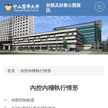
跳
校務及財務公開資
到
訊
主
要
內
容
區
首頁
內控內稽執行情形
內控內稽執行情形
一、內部控制制度