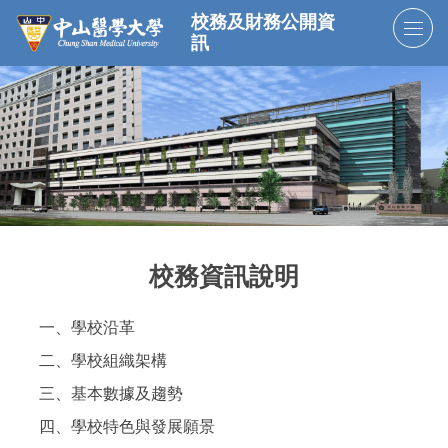
跳
校務及財務公開資
到
訊
主
要
內
容
區
校務資訊說明
一、學校沿革
二、學校組織架構
三、基本數據及趨勢
四、學校特色與發展願景