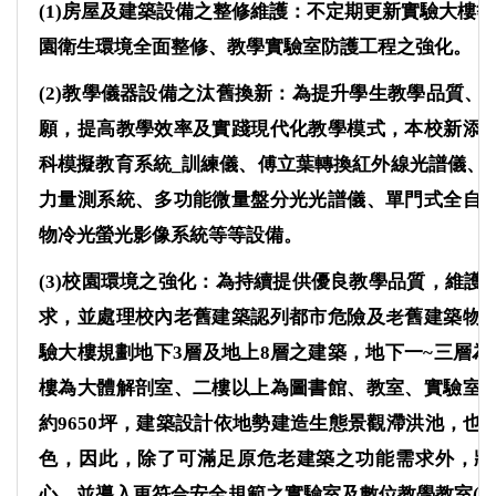
(1)
房屋及建築設備之整修維護：不定期更新實驗大樓等
園衛生環境全面整修、教學實驗室防護工程之強化。
(2)
教學儀器設備之汰舊換新：為提升學生教學品質、
願，提高教學效率及實踐現代化教學模式，本校新添
科模擬教育系統
_
訓練儀、傅立葉轉換紅外線光譜儀、
力量測系統、多功能微量盤分光光譜儀、單門式全自
物冷光螢光影像系統等等設備。
(3)
校園環境之強化：為持續提供優良教學品質，維護
求，並處理校內老舊建築認列都市危險及老舊建築物
驗大樓規劃地下
3
層及地上
8
層之建築，地下一
~
三層為
樓為大體解剖室、二樓以上為圖書館、教室、實驗室
約
9650
坪，建築設計依地勢建造生態景觀滯洪池，也
色，因此，除了可滿足原危老建築之功能需求外，將
心，並導入更符合安全規範之實驗室及數位教學教室
(