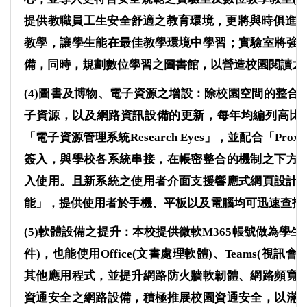
提供教職員工生安全舒適之教育環境，更將與時俱進
教學，讓學生能在最佳教學環境中學習；實驗室將強
備，同時，規劃數位學習之圖書館，以營造校園閱讀之
(4)
圖書及博物、電子資源之增設：除校園空間的整合
子資源，以及網路資訊設備的更新，每年均編列高比
「電子資源管理系統
Research Eyes
」，並配合「
Proxy
簽入，與學校各系統串接，在帳密整合的機制之下方
入使用。且新系統之使用者介面支援響應式網頁設計
(
能」，提供使用者於手機、平板以及電腦均可迅速查找
(5)
軟體設備之提升：本校提供微軟
M365
帳號做為學生
件
)
，也能使用
Office(
文書處理軟體
)
、
Teams(
視訊會
其他應用程式，並提升網路防火牆軟韌體、網路頻寬
資通安全之網路設備，積極推展校園資通安全，以滿