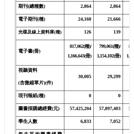
期刊(總種數)
2,864
2,864
電子期刊(種)
24,160
21,666
126
139
光碟及線上資料庫
(
種
)
817,062(
種
)/
799,061(
種
)/
82
電子書(冊)
1,166,643(
冊
)
1,154,102(
冊
)
1,17
視聽資料
30,005
29,299
(含微縮單片)(件)
現刊報紙(種)
0
0
圖書採購總經費(元)
57,425,204
57,897,403
59
學生人數
6,833
7,052