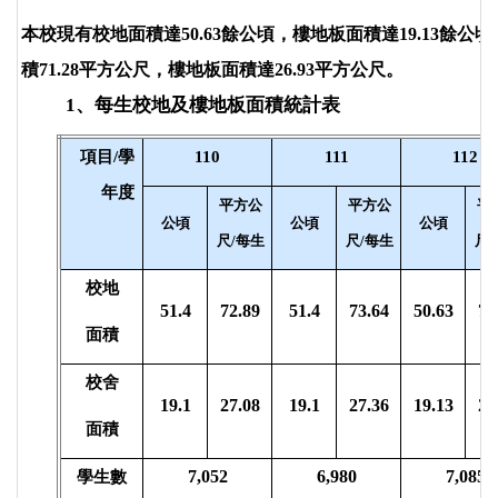
本校現有校地面積達50.63餘公頃，樓地板面積達19.13餘公
積71.28平方公尺，樓地板面積達26.93平方公尺。
1
、每生校地及樓地板面積統計表
項目/
學
110
111
112
年度
平方公
平方公
平
公頃
公頃
公頃
尺
/
每生
尺
/
每生
尺
/
校地
51.4
72.89
51.4
73.64
50.63
71
面積
校舍
19.1
27.08
19.1
27.36
19.13
27
面積
7,052
6,980
7,085
學生數