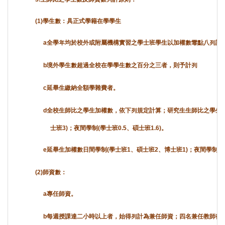
(1)
學生數：具正式學籍在學學生
a
全學年均於校外或附屬機構實習之學士班學生以加權數零點八列計
b
境外學生數超過全校在學學生數之百分之三者，則予計列
c
延畢生繳納全額學雜費者。
d
全校生師比之學生加權數，依下列規定計算；研究生生師比之學生數
士班3)；夜間學制(學士班0.5、碩士班1.6)。
e
延畢生加權數日間學制(學士班1、碩士班2、博士班1)；夜間學制(學士
(2)
師資數：
a
專任師資。
b
每週授課達二小時以上者，始得列計為兼任師資；四名兼任教師得